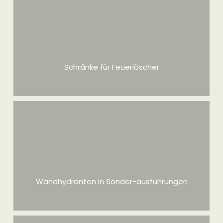
Einspeisung und Entnahme für Löschwasserleitungen
mehr Infos
Schränke für Feuerlöscher
Schränke für Feuerlöscher und Feuerlöschgeräte
mehr Infos
Wandhydranten in Sonder-ausführungen