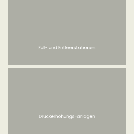
Feuerlösch-Armaturen, Über- und Unterflurhydranten,
Feuerlöschschläuche
mehr Infos
Füll- und Entleerstationen
Füll- und Entleerstationen – FSG
mehr Infos
Druckerhöhungs-anlagen