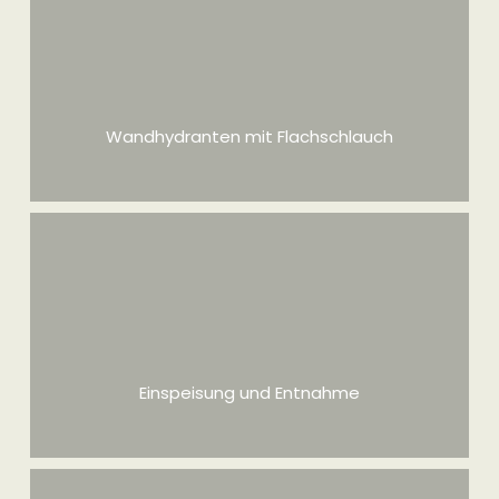
Wandhydranten mit formstabilem Schlauch DN 25 Typ F
oder DN 19 Typ S an Löschwasserleitung "NASS"
mehr Infos
Wandhydranten mit Flachschlauch
Betriebswandhydranten mit Flachschlauch C 42 / C 52 an
Löschwasserleitung
mehr Infos
Einspeisung und Entnahme