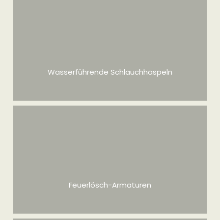
Wandhydranten und Schränke in Sonderausführungen
mehr Infos
Wasserführende Schlauchhaspeln
Wasserführende Schlauchhaspeln mit formstabilem
Schlauch DN 25 Typ F oder DN 19 Typ S
mehr Infos
Feuerlösch-Armaturen