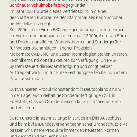
Schönauer Schulmöbelfabrik
gegründet.
Im Jahr 2004 wurde dieses Vertriebsbüro in die neu
geschaffenen Büroräume des Stammhauses nach Schönau
bei Heidelberg verlegt.
Seit 2006 ist die Firma FSG ein eigenständiges Unternehmen,
entwickelt und produziert auf einer ca. 13000m² großen Büro-
und Produktionsfläche Wandhydranten und Sondergeräte
für Wasserlöschanlagen in hoher Präzision.
Modernste CAD-, NC- und Laser-Technologien stehen unseren
Technikern und Konstrukteuren zur Verfügung. Ein PPS-
System steuert die Gesamtfertigung und sorgt bei der
Auftragsabwicklung für kurze Fertigungszeiten bei höchstem
Qualitätsstandard.
Durch unseren Produktionsstandort in Deutschland sind wir
in der Lage, auch vielfältige Sonderanfertigungen z.B. in
Edelstahl, Glas und Sondermassen kurzfristig herzustellen
und zu liefern.
Durch unsere jahrzehntelange Mitarbeit im DIN-Ausschuss
und beim bvfa (Bundesverband technischer Brandschutz e.V.)
passen wir unsere Produkte immer den neuesten Normen
und dem Stand der Technik an.